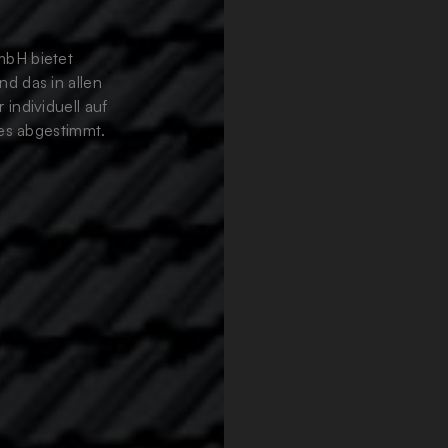
mbH bietet
d das in allen
individuell auf
es abgestimmt.