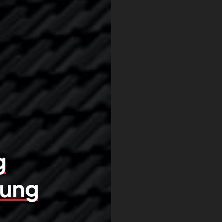
g
lung