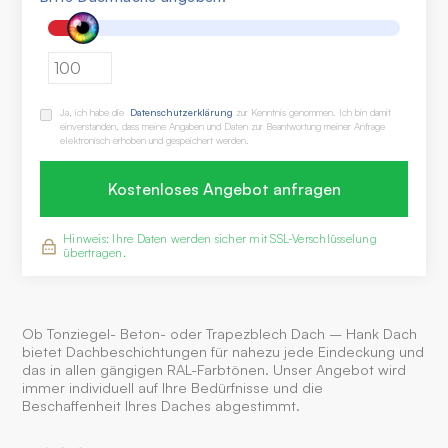
m²
Ja, ich habe die
Datenschutzerklärung
zur Kenntnis genommen. Ich bin damit
einverstanden, dass meine Angaben und Daten zur Beantwortung meiner Anfrage
elektronisch erhoben und gespeichert werden.
Hinweis: Ihre Daten werden sicher mit SSL-Verschlüsselung
übertragen.
Ob Tonziegel- Beton- oder Trapezblech Dach – Hank Dach
bietet Dachbeschichtungen für nahezu jede Eindeckung und
das in allen gängigen RAL-Farbtönen. Unser Angebot wird
immer individuell auf Ihre Bedürfnisse und die
Beschaffenheit Ihres Daches abgestimmt.